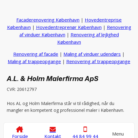
Facaderenovering København
|
Hovedentreprise
København
|
Hovedentreprenør København
|
Renovering
af vinduer København
|
Renovering af lejlighed
København
Renovering af facade
|
Maling af vinduer udendørs
|
Maling af trappeopgange
|
Renovering af trappeopgange
A.L. & Holm Malerfirma ApS
CVR: 20612797
Hos AL og Holm Malerfirma står vi til rådighed, når du
mangler en kompetent og professionel maler i København.
Se Cookies- & Privatlivspolitik
her
Menu
Forside
Kontakt
44 84 99 44