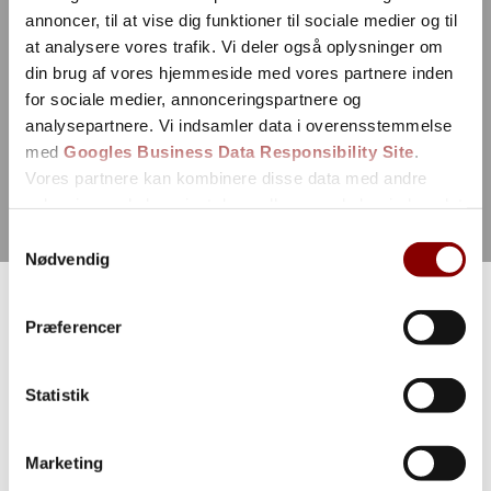
annoncer, til at vise dig funktioner til sociale medier og til
at analysere vores trafik. Vi deler også oplysninger om
din brug af vores hjemmeside med vores partnere inden
for sociale medier, annonceringspartnere og
analysepartnere. Vi indsamler data i overensstemmelse
med
Googles Business Data Responsibility Site
.
Vores partnere kan kombinere disse data med andre
oplysninger, du har givet dem, eller som de har indsamlet
fra din brug af deres tjenester.
Samtykkevalg
Nødvendig
Se Cookie & Privatlivspolitik
her
Præferencer
Blog
Statistik
Se alle vores blogs
Marketing