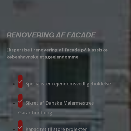
RENOVERING AF FACADE
Ekspertise i renovering af facade på klassiske
københavnske etageejendomme.
Specialister i ejendomsvedligeholdelse
Sikret af Danske Malermestres
Garantiordning
Kapacitet til store projekter