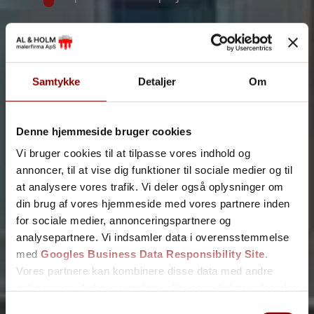
Kontakt os
Klik her
44 84 99 44
Samtykke
Detaljer
Om
Ring nu
Få et tilbud
Denne hjemmeside bruger cookies
Vi vender tilbage hurtigst muligt.
Vi bruger cookies til at tilpasse vores indhold og
annoncer, til at vise dig funktioner til sociale medier og til
at analysere vores trafik. Vi deler også oplysninger om
din brug af vores hjemmeside med vores partnere inden
for sociale medier, annonceringspartnere og
analysepartnere. Vi indsamler data i overensstemmelse
med
Googles Business Data Responsibility Site
.
Vores partnere kan kombinere disse data med andre
oplysninger, du har givet dem, eller som de har indsamlet
fra din brug af deres tjenester.
Samtykkevalg