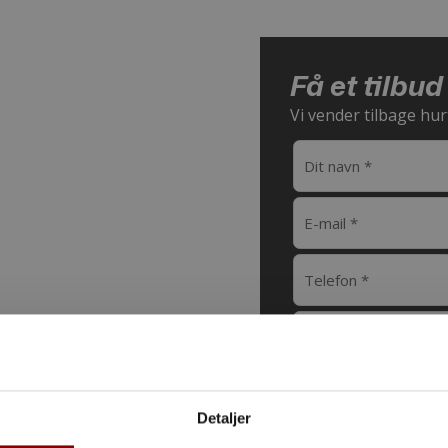
Få et tilbud
s
Vi vender tilbage hur
Detaljer