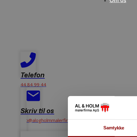
Om os
4,8 ud af 5 stjerner på Google
Kontakt o
Telefon
44 84 99 44
Skriv til os
info@alogholmmalerfirma.dk
Samtykke