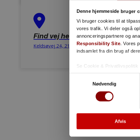
Denne hjemmeside bruger c
Vi bruger cookies til at tilpas
vores trafik. Vi deler også 
Find vej her
annonceringspartnere og ana
Responsibility Site
. Vores 
Keldsøvej 24, 2100 København Ø
indsamlet fra din brug af dere
Se Cookie & Privatlivspolitik
Samtykkevalg
Nødvendig
Afvis