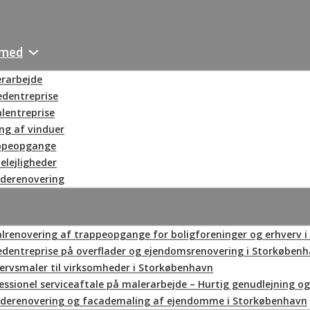
 med
rarbejde
dentreprise
lentreprise
ng af vinduer
ppeopgange
telejligheder
derenovering
lrenovering af trappeopgange for boligforeninger og erhverv 
dentreprise på overflader og ejendomsrenovering i Storkøben
ervsmaler til virksomheder i Storkøbenhavn
essionel serviceaftale på malerarbejde – Hurtig genudlejning og
derenovering og facademaling af ejendomme i Storkøbenhavn