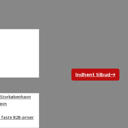
Indhent tilbud
Klik her
i Storkøbenhavn
havn
 faste B2B-priser